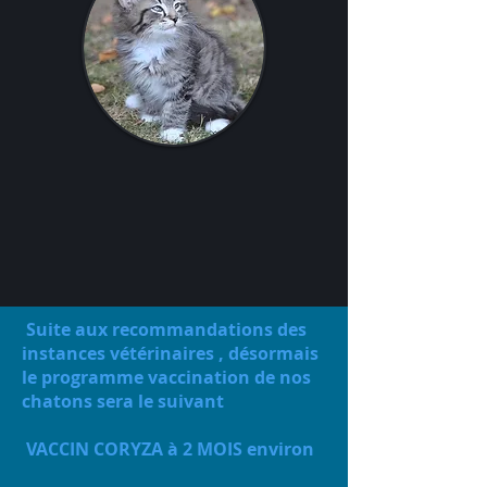
Suite aux recommandations des
instances vétérinaires , désormais
le programme vaccination de nos
chatons sera le suivant
VACCIN CORYZA à 2 MOIS environ