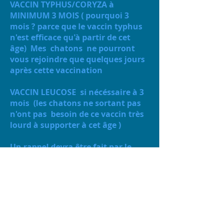
VACCIN TYPHUS/CORYZA à
MINIMUM 3 MOIS ( pourquoi 3
mois ? parce que le vaccin typhus
n'est efficace qu'à partir de cet
âge) Mes chatons ne pourront
vous rejoindre que quelques jours
après cette vaccination
VACCIN LEUCOSE si nécéssaire à 3
mois (les chatons ne sortant pas
n'ont pas besoin de ce vaccin très
lourd à supporter à cet âge )
Un rappel devra être fait par le
propiétaire à 16 semaines pour le
typhus/coryza et s'il y a lieu pour
la leucose
Le rappel suivant se fera à 12 mois
et ensuite tous les deux ou trois
ans