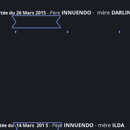
INNUENDO
- mère
DARLI
tée du 26 Mars 2015
-
Père
Love me tender
Lap Dance
Let
male
Male
mal
brown
brown
bro
blotched
blotched
mac
et
et
et
blanc
blanc
bla
vendu
vendu
ven
Allemagne
(94)
06
INNUENDO
- mère
ILDA
tée du 14 Mars 201 5
-
Père