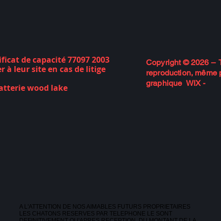
tigré
blo
vendu
et
95
blanc
ven
91
vendu
Suisse
ificat de capacité 77097 2003
Copyright © 2026 – T
 à leur site en cas de litige
reproduction, même pa
graphique WIX -
atterie wood lake
A L'ATTENTION DE NOS AIMABLES FUTURS PROPRIETAIRES
LES CHATONS RESERVES PAR TELEPHONE LE SONT
DEFINITIVEMENT QU'APRES RECEPTION DU MONTANT DE LA