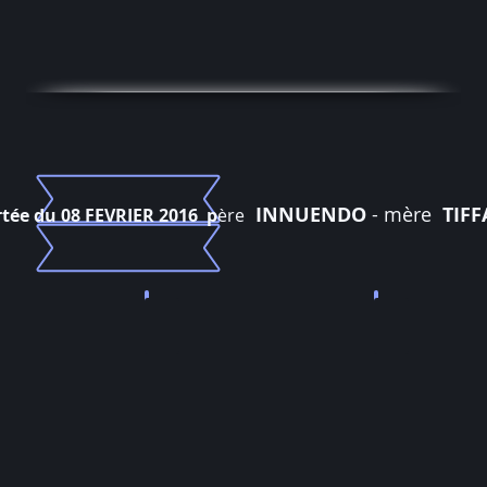
INNUENDO
- mère
TIF
tée du 08 FEVRIER 2016 p
ère
Mary Lou
Mowgli
vendue
Vendu
74
75