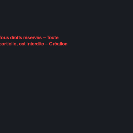
tched
du
ous droits réservés – Toute
rtielle, est interdite – Création