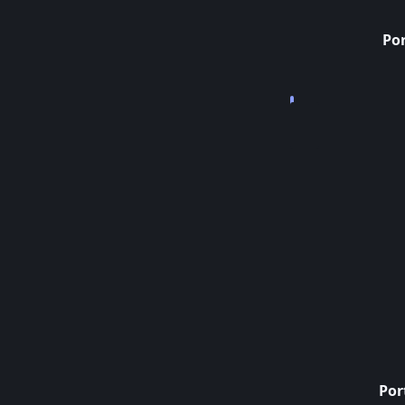
Por
Lady
femelle
black
silver
et
blanc
vendue
Por