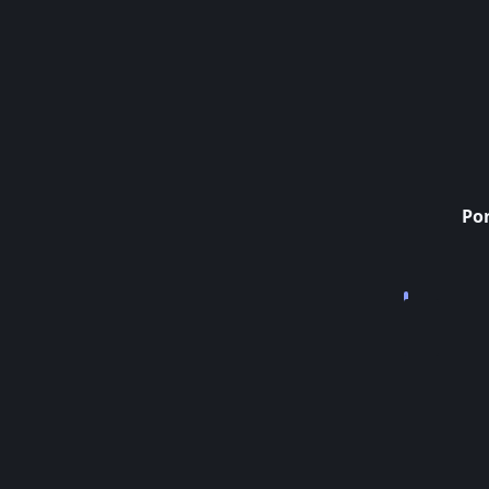
Por
Mufasa
Vendu
63