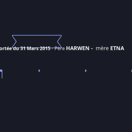
HARWEN -
mère
ETNA
ortée du 31 Mars 2015
-
Père
a portée
LUCKY LUKE
LUCKY LUCY
cendu
à
vendre