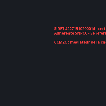
et
blanc
vendu
Suisse
SIRET 42271510200014 - cert
Adhérente SNPCC - Se réfèrer
CCM2C : médiateur de la ch